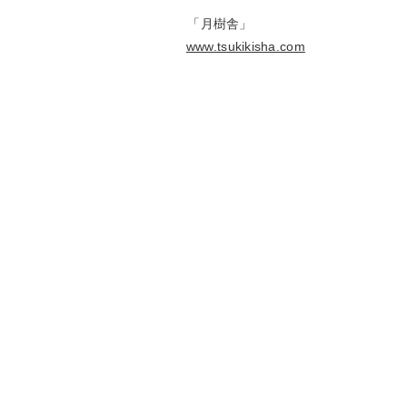
「月樹舎」
www.tsukikisha.com